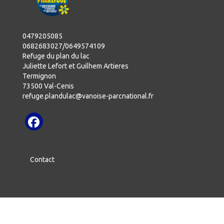
0479205085
0682683027/0649574109
Refuge du plan du lac
Juliette Lefort et Guilhem Artieres
Termignon
73500 Val-Cenis
refuge.plandulac@vanoise-parcnational.fr
Contact