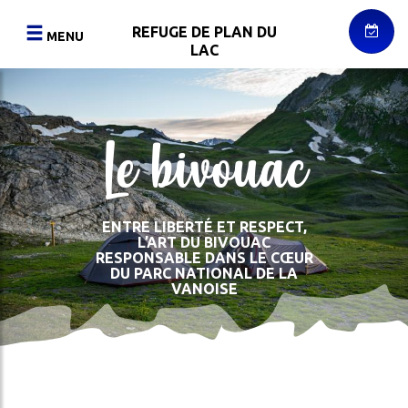
Aller
au
REFUGE DE PLAN DU
MENU
contenu
LAC
principal
RNER
RETOUR
RETOUR
RETOUR
urger
Le bivouac
LE
LA
PHOTOS
AC
REFUGE
RANDONNÉE
VIDÉOS
L'HÉBERGEMENT
SKI
ER
DE
DOCUMENTS
ENTRE LIBERTÉ ET RESPECT,
LA
RANDONNÉE
L’ART DU BIVOUAC
RESPONSABLE DANS LE CŒUR
CES
RESTAURATION
/
DU PARC NATIONAL DE LA
RAQUETTES
VANOISE
S
L'ACCÈS
LITÉS
DA