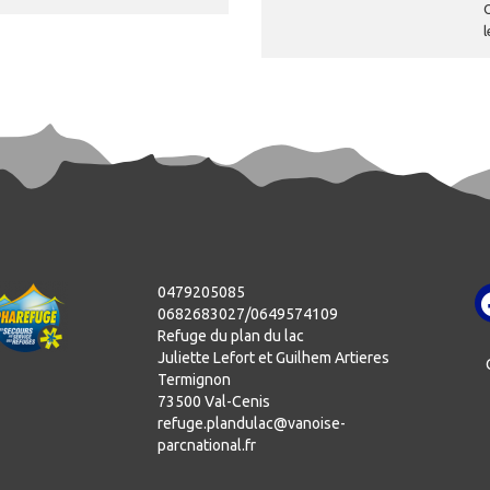
O
l
0479205085
0682683027/0649574109
Refuge du plan du lac
Juliette Lefort et Guilhem Artieres
Termignon
73500 Val-Cenis
refuge.plandulac@vanoise-
parcnational.fr