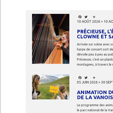
Image
Facebook
Twitter
Share
10 AOÛT 2026 > 10 A
PRÉCIEUSE, L
CLOWNE ET S
Arrivée sur scène avec s
harpe de concert sort de
dévoile peu à peu au pub
Précieuse, c’est un plaid
cher
montagnes, à travers le 
Image
Facebook
Twitter
Share
05 JUIN 2026 > 30 SE
ANIMATION D
DE LA VANOI
Le programme des anima
le parc national de la Va