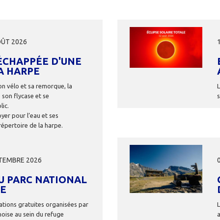
Image
OÛT 2026
'ÉCHAPPÉE D'UNE
A HARPE
on vélo et sa remorque, la
 son flycase et se
lic.
oyer pour l’eau et ses
répertoire de la harpe.
Image
PTEMBRE 2026
U PARC NATIONAL
SE
tions gratuites organisées par
noise au sein du refuge
a