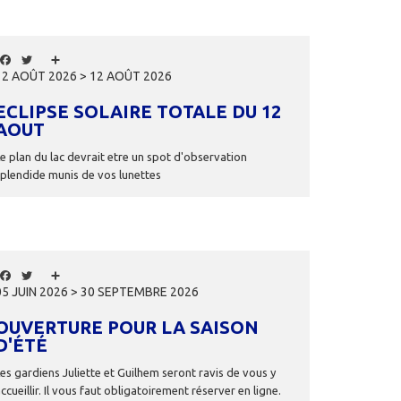
Facebook
Twitter
Share
12 AOÛT 2026 > 12 AOÛT 2026
ECLIPSE SOLAIRE TOTALE DU 12
AOUT
Le plan du lac devrait etre un spot d'observation
splendide munis de vos lunettes
Facebook
Twitter
Share
05 JUIN 2026 > 30 SEPTEMBRE 2026
OUVERTURE POUR LA SAISON
D'ÉTÉ
Les gardiens Juliette et Guilhem seront ravis de vous y
ccueillir. Il vous faut obligatoirement réserver en ligne.