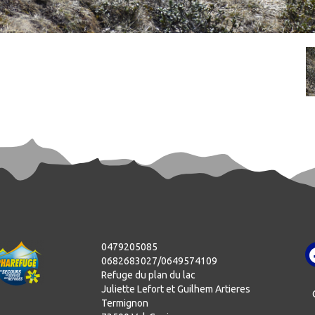
I
0479205085
0682683027/0649574109
Refuge du plan du lac
Juliette Lefort et Guilhem Artieres
Termignon